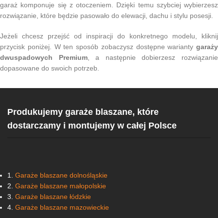
garaż komponuje się z otoczeniem. Dzięki temu szybciej wybierzesz
rozwiązanie, które będzie pasowało do elewacji, dachu i stylu posesji.
Jeżeli chcesz przejść od inspiracji do konkretnego modelu, kliknij
przycisk poniżej. W ten sposób zobaczysz dostępne warianty
garaży
dwuspadowych Premium
, a następnie dobierzesz rozwiązani
dopasowane do swoich potrzeb.
Produkujemy garaże blaszane, które
dostarczamy i montujemy w całej Polsce
1.
Garaże blaszane dolnośląskie
2.
Garaże blaszane małopolskie
3.
Garaże blaszane łódzkie
4.
Garaże blaszane mazowieckie