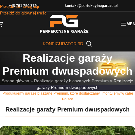
+48 791 750 779
kontakt@perfekcyjnegaraze.pl
Przejdź do nawigacji
Przejdź do głównej treści
ME
KONFIGURATOR 3D
Realizacje garaży
Premium dwuspadowych
Strona główna
»
Realizacje garaży blaszanych Premium
»
Realizacje
garaży Premium dwuspadowych
Produkujemy garaże blaszane Premium, które dostarczamy i montujemy w całej
Polsce
Realizacje garaży Premium dwuspadowych