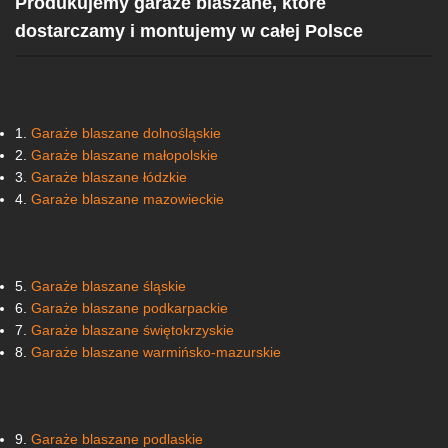
Produkujemy garaże blaszane, które
dostarczamy i montujemy w całej Polsce
1.
Garaże blaszane dolnośląskie
2.
Garaże blaszane małopolskie
3.
Garaże blaszane łódzkie
4.
Garaże blaszane mazowieckie
5.
Garaże blaszane śląskie
6.
Garaże blaszane podkarpackie
7.
Garaże blaszane świętokrzyskie
8.
Garaże blaszane warmińsko-mazurskie
9.
Garaże blaszane podlaskie