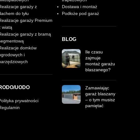
Realizacje garaży z
Dostawa i montaż
dachem do tyłu
Podłoże pod garaż
Realizacje garaży Premium
z wiatą
Realizacje garaży z bramą
BLOG
segmentową
Realizacje domków
Ile czasu
ogrodowych i
zajmuje
narzędziowych
montaż garażu
blaszanego?
RODO/UODO
Zamawiając
garaż blaszany
– o tym musisz
Polityka prywatności
pamiętać
Regulamin