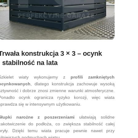
Trwała konstrukcja 3 × 3 – ocynk
i stabilność na lata
Szkielet wiaty wykonujemy z
profili zamkniętych
ocynkowanych
, dlatego konstrukcja zachowuje wysoką
sztywność i dobrze znosi zmienne warunki atmosferyczne.
Ponadto ocynk ogranicza ryzyko korozji, więc wiata
sprawdza się w intensywnym użytkowaniu.
Słupki narożne z poszerzeniami
ułatwiają solidne
zakotwiczenie do podłoża, co zwiększa stabilność całej
bryły. Dzięki temu wiata pracuje pewnie nawet przy
silniejszych podmuchach wiatru.