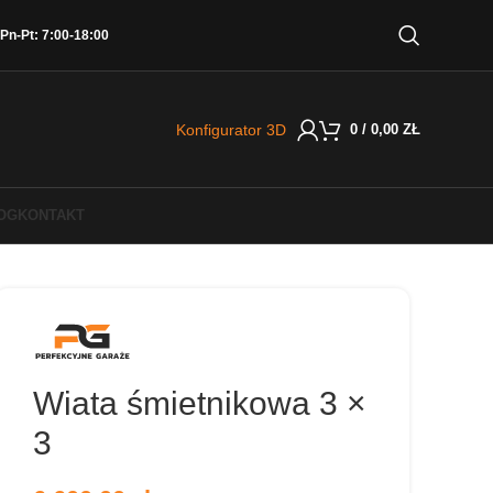
Pn-Pt: 7:00-18:00
Konfigurator 3D
0
/
0,00
ZŁ
OG
KONTAKT
Wiata śmietnikowa 3 ×
3