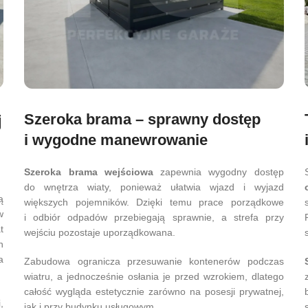
Szeroka brama – sprawny dostęp
j
i wygodne manewrowanie
Szeroka brama wejściowa
zapewnia wygodny dostęp
do wnętrza wiaty, ponieważ ułatwia wjazd i wyjazd
ą
większych pojemników. Dzięki temu prace porządkowe
w
i odbiór odpadów przebiegają sprawnie, a strefa przy
t
wejściu pozostaje uporządkowana.
h
a
Zabudowa ogranicza przesuwanie kontenerów podczas
wiatru, a jednocześnie osłania je przed wzrokiem, dlatego
całość wygląda estetycznie zarówno na posesji prywatnej,
,
jak i przy budynku usługowym.