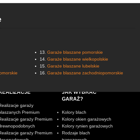
e
13.
Garaże blaszane pomorskie
14.
Garaże blaszane wielkopolskie
15.
Garaże blaszane lubelskie
omorskie
16.
Garaże blaszane zachodniopomorskie
REALIZACJE
JAK WYBRAĆ
GARAŻ?
Realizacje garaży
blaszanych Premium
Kolory blach
Realizacje garaży Premium
Kolory okien garażowych
drewnopodobnych
Kolory rynien garażowych
Realizacje garaży Premium
Rodzaje blach
dwuspadowych
trapezowych