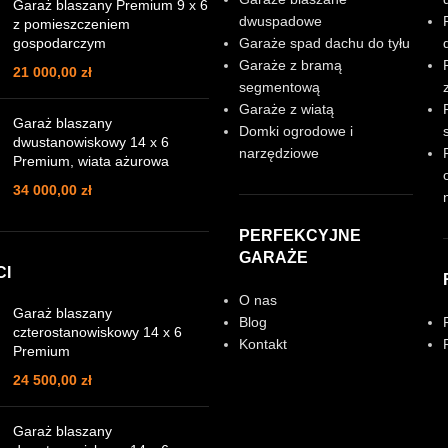
Garaż blaszany Premium 9 x 6
dwuspadowe
z pomieszczeniem
gospodarczym
Garaże spad dachu do tyłu
Garaże z bramą
21 000,00
zł
segmentową
Garaże z wiatą
Garaż blaszany
Domki ogrodowe i
dwustanowiskowy 14 x 6
narzędziowe
Premium, wiata ażurowa
34 000,00
zł
PERFEKCYJNE
GARAŻE
CI
O nas
Garaż blaszany
Blog
czterostanowiskowy 14 x 6
Kontakt
Premium
24 500,00
zł
Garaż blaszany