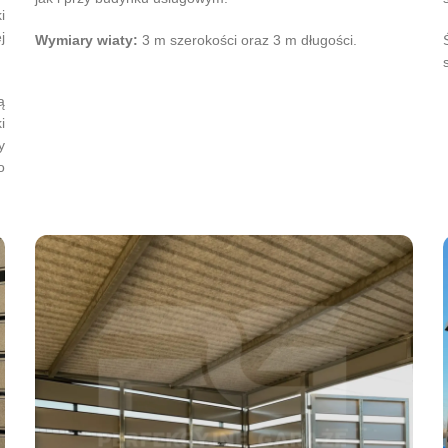
i
j
Wymiary wiaty:
3 m szerokości oraz 3 m długości.
ą
i
y
o