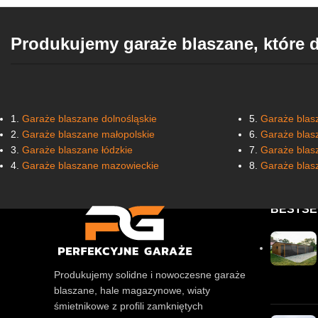
Produkujemy garaże blaszane, które 
1.
Garaże blaszane dolnośląskie
5.
Garaże blasz
2.
Garaże blaszane małopolskie
6.
Garaże blas
3.
Garaże blaszane łódzkie
7.
Garaże blas
4.
Garaże blaszane mazowieckie
8.
Garaże blas
BESTSE
Produkujemy solidne i nowoczesne garaże
blaszane, hale magazynowe, wiaty
śmietnikowe z profili zamkniętych