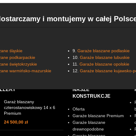
dostarczamy i montujemy w całej Polsc
ane śląskie
9.
Garaże blaszane podlaskie
zane podkarpackie
10.
Garaże blaszane lubuskie
zane świętokrzyskie
11.
Garaże blaszane opolskie
zane warmińsko-mazurskie
12.
Garaże blaszane kujawsko-p
LLERY
NASZE
KONSTRUKCJE
Garaż blaszany
czterostanowiskowy 14 x 6
Oferta
Premium
Garaże blaszane Premium
24 500,00
zł
Garaże blaszane
drewnopodobne
Garaże blaszane