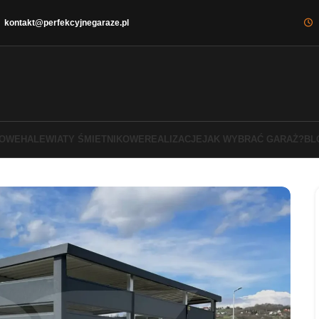
kontakt@perfekcyjnegaraze.pl
DOWE
HALE
WIATY ŚMIETNIKOWE
REALIZACJE
JAK WYBRAĆ GARAŻ?
BL