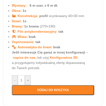
Wymiary :
6 m szer. x 6 m dł.
Okna:
1x
Konstrukcja:
profil
ocynkowany 40×30 mm
Drzwi:
1x
Bramy:
1x brama
(270×190)
Filc antykondensacyjny:
tak
Wiata:
brak
Orynnowanie:
tak
Automatyka do bram:
brak
Jeśli interesuje Cię garaż w innej konfiguracji
–
napisz do nas,
lub użyj
Konfiguratora 3D
,
a przygotujemy indywidualną ofertę dopasowaną
do Twoich potrzeb.
-
+
DODAJ DO KOSZYKA