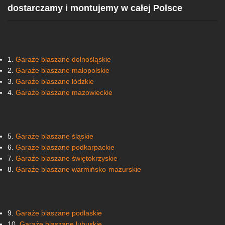
dostarczamy i montujemy w całej Polsce
1.
Garaże blaszane dolnośląskie
2.
Garaże blaszane małopolskie
3.
Garaże blaszane łódzkie
4.
Garaże blaszane mazowieckie
5.
Garaże blaszane śląskie
6.
Garaże blaszane podkarpackie
7.
Garaże blaszane świętokrzyskie
8.
Garaże blaszane warmińsko-mazurskie
9.
Garaże blaszane podlaskie
10.
Garaże blaszane lubuskie