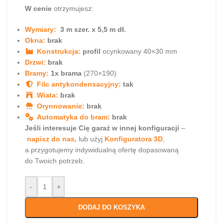
W cenie
otrzymujesz:
Wymiary:
3 m szer. x 5,5 m dł.
Okna:
brak
Konstrukcja:
profil
ocynkowany 40×30 mm
Drzwi:
brak
Bramy:
1x brama
(270×190)
Filc antykondensacyjny:
tak
Wiata:
brak
Orynnowanie:
brak
Automatyka do bram:
brak
Jeśli interesuje Cię garaż w innej konfiguracji
–
napisz do nas,
lub użyj
Konfiguratora 3D
,
a przygotujemy indywidualną ofertę dopasowaną
do Twoich potrzeb.
-
+
DODAJ DO KOSZYKA