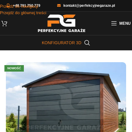
+48 791 750 779
kontakt@perfekcyjnegaraze.pl
Przejdź do nawigacji
Przejdź do głównej treści
MENU
KONFIGURATOR 3D
NOWOŚĆ